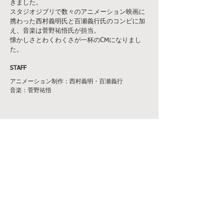
きました。
スタジオジブリで数々のアニメーション映画に
携わった西村義明氏と百瀬義行氏のコンビに加
え、音楽は菅野祐悟氏が担当。
懐かしさとわくわくさが一杯のCMになりまし
た。
STAFF
アニメーション制作：西村義明・百瀬義行
音楽：菅野祐悟
PRIVACY POLICY
© 2022 LDH DIGITAL Inc.