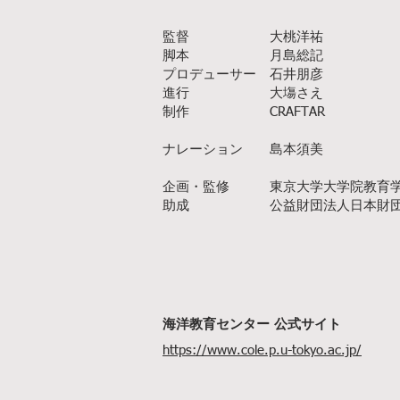
監督 大桃洋祐
脚本 月島総記
プロデューサー 石井朋彦
進行 大塲さえ
制作 CRAFTAR
ナレーション 島本須美
企画・監修 東京大学大学院教育学
助成 公益財団法人日本財
海洋教育センター 公式サイト
https://www.cole.p.u-tokyo.ac.jp/