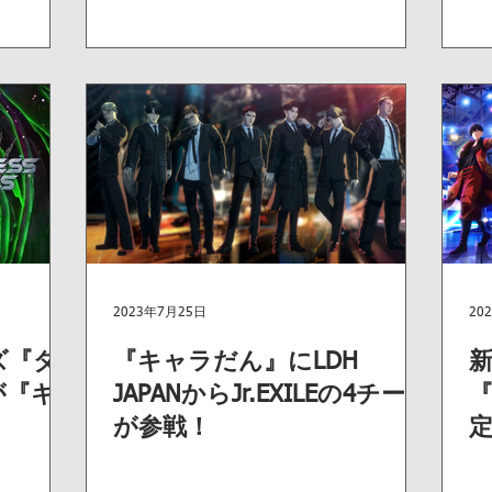
2023年7月25日
20
ズ『ダ
『キャラだん』にLDH
が『キ
JAPANからJr.EXILEの4チーム
が参戦！