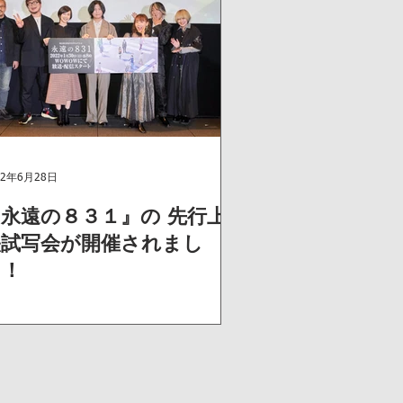
22年6月28日
永遠の８３１』の 先行上
映試写会が開催されまし
た！