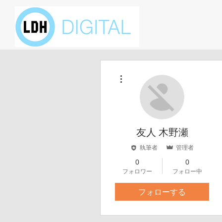
その他
友人 木野瀬
執筆者
管理者
0
0
フォロワー
フォロー中
フォローする